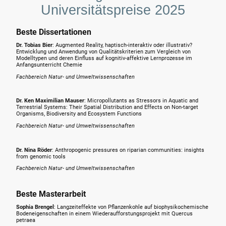
Universitätspreise 2025
Beste Dissertationen
Dr. Tobias Bier
:
Augmented Reality, haptisch-interaktiv oder illustrativ?
Entwicklung und Anwendung von Qualitätskriterien zum Vergleich von
Modelltypen und deren Einfluss auf kognitiv-affektive Lernprozesse im
Anfangsunterricht Chemie
Fachbereich Natur- und Umweltwissenschaften
Dr. Ken Maximilian Mauser
:
Micropollutants as Stressors in Aquatic and
Terrestrial Systems: Their Spatial Distribution and Effects on Non-target
Organisms, Biodiversity and Ecosystem Functions
Fachbereich Natur- und Umweltwissenschaften
Dr. Nina Röder
:
Anthropogenic pressures on riparian communities: insights
from genomic tools
Fachbereich Natur- und Umweltwissenschaften
Beste Masterarbeit
Sophia Brengel
:
Langzeiteffekte von Pflanzenkohle auf biophysikochemische
Bodeneigenschaften in einem Wiederaufforstungsprojekt mit Quercus
petraea