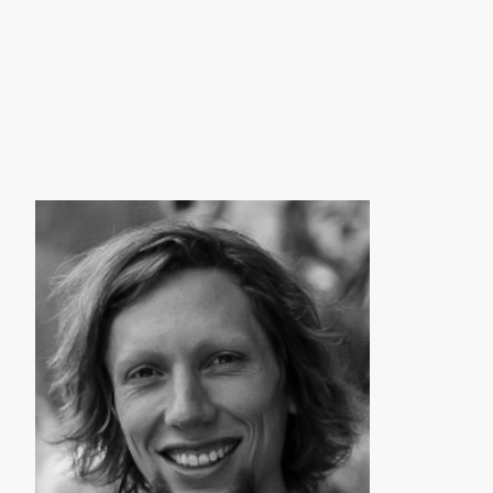
FREUNDESKREIS der RPTU in LANDAU e.V.